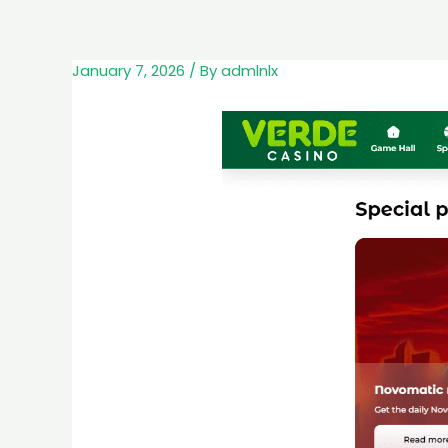
Skip
to
content
January 7, 2026
/ By
admlnlx