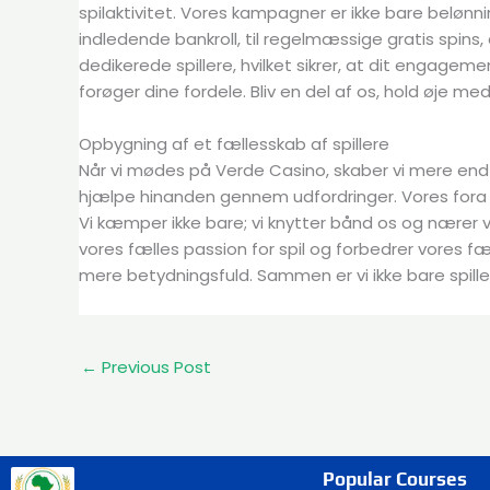
spilaktivitet. Vores kampagner er ikke bare belønnin
indledende bankroll, til regelmæssige gratis spins, 
dedikerede spillere, hvilket sikrer, at dit enga
forøger dine fordele. Bliv en del af os, hold øje 
Opbygning af et fællesskab af spillere
Når vi mødes på Verde Casino, skaber vi mere end bl
hjælpe hinanden gennem udfordringer. Vores fora su
Vi kæmper ikke bare; vi knytter bånd os og nærer 
vores fælles passion for spil og forbedrer vores fæ
mere betydningsfuld. Sammen er vi ikke bare spillere
←
Previous Post
Popular Courses