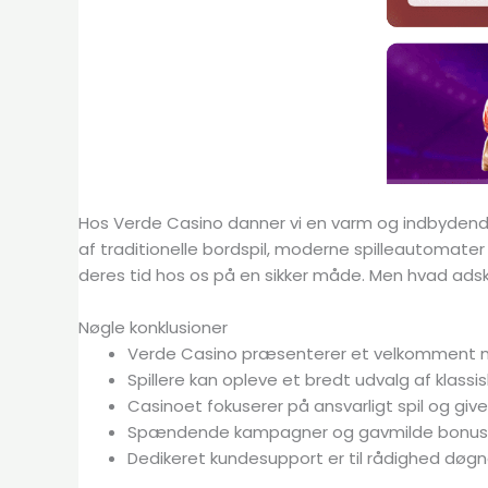
Hos Verde Casino danner vi en varm og indbydende
af traditionelle bordspil, moderne spilleautomater o
deres tid hos os på en sikker måde. Men hvad adski
Nøgle konklusioner
Verde Casino præsenterer et velkomment mil
Spillere kan opleve et bredt udvalg af klass
Casinoet fokuserer på ansvarligt spil og giver
Spændende kampagner og gavmilde bonusser
Dedikeret kundesupport er til rådighed døgnet