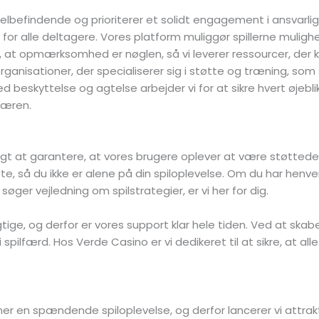
befindende og prioriterer et solidt engagement i ansvarligt
lse for alle deltagere. Vores platform muliggør spillerne muli
står, at opmærksomhed er nøglen, så vi leverer ressourcer, d
isationer, der specialiserer sig i støtte og træning, som si
beskyttelse og agtelse arbejder vi for at sikre hvert øjeb
færen.
 vigtigt at garantere, at vores brugere oplever at være støtte
tte, så du ikke er alene på din spiloplevelse. Om du har hen
øger vejledning om spilstrategier, er vi her for dig.
tige, og derfor er vores support klar hele tiden. Ved at skab
 spilfærd. Hos Verde Casino er vi dedikeret til at sikre, at a
ener en spændende spiloplevelse, og derfor lancerer vi attr