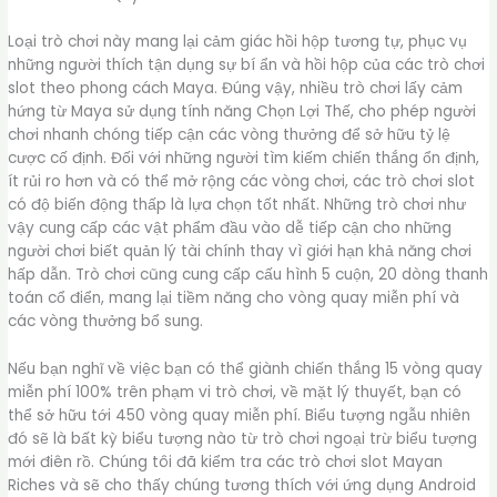
Loại trò chơi này mang lại cảm giác hồi hộp tương tự, phục vụ
những người thích tận dụng sự bí ẩn và hồi hộp của các trò chơi
slot theo phong cách Maya. Đúng vậy, nhiều trò chơi lấy cảm
hứng từ Maya sử dụng tính năng Chọn Lợi Thế, cho phép người
chơi nhanh chóng tiếp cận các vòng thưởng để sở hữu tỷ lệ
cược cố định. Đối với những người tìm kiếm chiến thắng ổn định,
ít rủi ro hơn và có thể mở rộng các vòng chơi, các trò chơi slot
có độ biến động thấp là lựa chọn tốt nhất. Những trò chơi như
vậy cung cấp các vật phẩm đầu vào dễ tiếp cận cho những
người chơi biết quản lý tài chính thay vì giới hạn khả năng chơi
hấp dẫn. Trò chơi cũng cung cấp cấu hình 5 cuộn, 20 dòng thanh
toán cổ điển, mang lại tiềm năng cho vòng quay miễn phí và
các vòng thưởng bổ sung.
Nếu bạn nghĩ về việc bạn có thể giành chiến thắng 15 vòng quay
miễn phí 100% trên phạm vi trò chơi, về mặt lý thuyết, bạn có
thể sở hữu tới 450 vòng quay miễn phí. Biểu tượng ngẫu nhiên
đó sẽ là bất kỳ biểu tượng nào từ trò chơi ngoại trừ biểu tượng
mới điên rồ. Chúng tôi đã kiểm tra các trò chơi slot Mayan
Riches và sẽ cho thấy chúng tương thích với ứng dụng Android