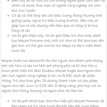
Điều này sẽ rất hữu ích cho những người quan tâm đến tài
chính và muốn thảo luận về ngành công nghiệp trò chơi
slot trực tuyến.
Cô ấy có thể thay đổi các biểu tượng thông thường trên
guồng quay, ngoại trừ biểu tượng Scatter, điều này sẽ
giúp tạo ra các đường viền hiệu quả và tăng tỷ lệ hoa
hồng tối đa.
Với lời giới thiệu này, tôi xin giới thiệu trò chơi máy đánh
bạc Mayan Princess mới, một trò chơi có thể đưa bạn đến
gần hơn với thế giới của bộ tộc Maya cổ đại ở miền Nam
nước Mỹ.
Mayan Gold của Ainsworth thu hút người chơi khám phá những
nền văn hóa cổ đại với hình ảnh phong phú và lối chơi thú vị.
Được phát triển bởi All41 Studios, Mayan Eagle đưa người chơi
đến một ngành công nghiệp bí ẩn với 15.625 cách để chiến
thắng. Trò chơi bao gồm 29 đường thanh toán và cho phép
người chơi đặt cược từ 0,00 đến 31 đồng vàng, phù hợp với cả
người chơi thông thường và người chơi chi tiêu lớn.
Tôi khuyến khích bạn chơi thử miễn phí Mayan Princess để
làm quen với trò chơi trước khi bắt đầu đặt cược bằng