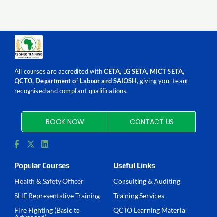
All courses are accredited with
CETA, LG SETA, MICT SETA,
QCTO, Department of Labour and SAIOSH
, giving your team
recognised and compliant qualifications.
BOOK NOW
CONTACT US
F
X
L
a
-
i
c
t
n
e
w
k
Popular Courses
Useful Links
b
i
e
o
t
d
Health & Safety Officer
Consulting & Auditing
o
t
i
SHE Representative Training
Training Services
k
e
n
-
r
Fire Fighting (Basic to
QCTO Learning Material
f
Advanced)