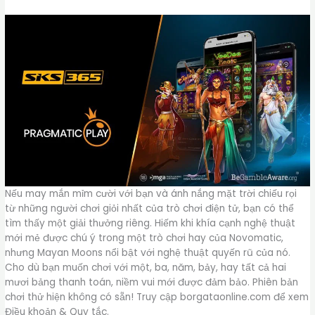
Nếu may mắn mỉm cười với bạn và ánh nắng mặt trời chiếu rọi
từ những người chơi giỏi nhất của trò chơi điện tử, bạn có thể
tìm thấy một giải thưởng riêng. Hiếm khi khía cạnh nghệ thuật
mới mẻ được chú ý trong một trò chơi hay của Novomatic,
nhưng Mayan Moons nổi bật với nghệ thuật quyến rũ của nó.
Cho dù bạn muốn chơi với một, ba, năm, bảy, hay tất cả hai
mươi bảng thanh toán, niềm vui mới được đảm bảo. Phiên bản
chơi thử hiện không có sẵn! Truy cập borgataonline.com để xem
Điều khoản & Quy tắc.