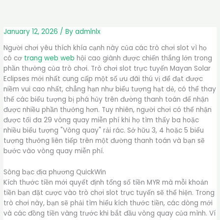
Skip
to
content
January 12, 2026
/ By
admlnlx
Người chơi yêu thích khía cạnh này của các trò chơi slot vì họ
có cơ
trang web web
hội cao giành được chiến thắng lớn trong
phần thưởng của trò chơi. Trò chơi slot trực tuyến Mayan Solar
Eclipses mới nhất cung cấp một số ưu đãi thú vị để đạt được
niềm vui cao nhất, chẳng hạn như biểu tượng hạt dẻ, có thể thay
thế các biểu tượng bị phá hủy trên đường thanh toán để nhận
được nhiều phần thưởng hơn.
Tuy nhiên, người chơi có thể nhận
được tối đa 29 vòng quay miễn phí khi họ tìm thấy ba hoặc
nhiều biểu tượng "Vòng quay" rải rác. Sở hữu 3, 4 hoặc 5 biểu
tượng thưởng liên tiếp trên một đường thanh toán và bạn sẽ
bước vào vòng quay miễn phí.
Sòng bạc địa phương QuickWin
Kích thước tiền mới quyết định tổng số tiền MYR mà mỗi khoản
tiền bạn đặt cược vào trò chơi slot trực tuyến sẽ thể hiện. Trong
trò chơi này, bạn sẽ phải tìm hiểu kích thước tiền, các dòng mới
và các đồng tiền vàng trước khi bắt đầu vòng quay của mình. Ví