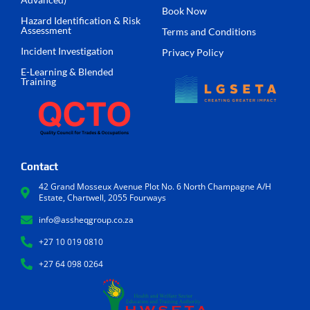
Book Now
Hazard Identification & Risk
Assessment
Terms and Conditions
Incident Investigation
Privacy Policy
E-Learning & Blended
Training
Contact
42 Grand Mosseux Avenue Plot No. 6 North Champagne A/H
Estate, Chartwell, 2055 Fourways
info@assheqgroup.co.za
+27 10 019 0810
+27 64 098 0264