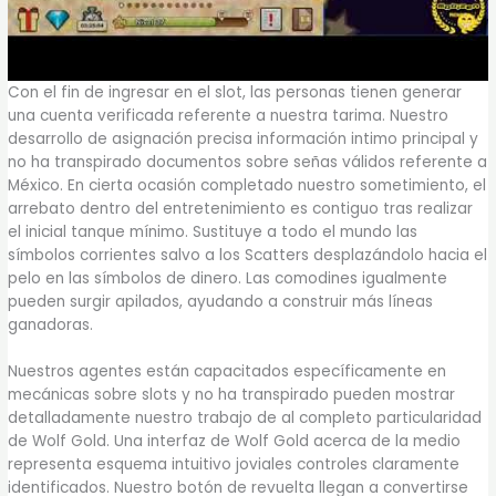
Con el fin de ingresar en el slot, las personas tienen generar
una cuenta verificada referente a nuestra tarima. Nuestro
desarrollo de asignación precisa información intimo principal y
no ha transpirado documentos sobre señas válidos referente a
México. En cierta ocasión completado nuestro sometimiento, el
arrebato dentro del entretenimiento es contiguo tras realizar
el inicial tanque mínimo. Sustituye a todo el mundo las
símbolos corrientes salvo a los Scatters desplazándolo hacia el
pelo en las símbolos de dinero. Las comodines igualmente
pueden surgir apilados, ayudando a construir más líneas
ganadoras.
Nuestros agentes están capacitados específicamente en
mecánicas sobre slots y no ha transpirado pueden mostrar
detalladamente nuestro trabajo de al completo particularidad
de Wolf Gold. Una interfaz de Wolf Gold acerca de la medio
representa esquema intuitivo joviales controles claramente
identificados. Nuestro botón de revuelta llegan a convertirse