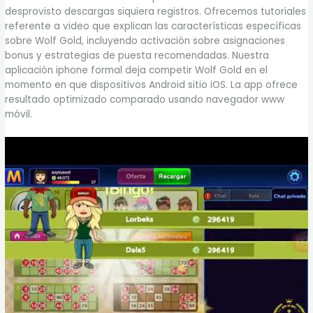
desprovisto descargas siquiera registros. Ofrecemos tutoriales
referente a video que explican las características específicas
sobre Wolf Gold, incluyendo activación sobre asignaciones
bonus y estrategias de puesta recomendadas. Nuestra
aplicación iphone formal deja competir Wolf Gold en el
momento en que dispositivos Android sitio iOS. La app ofrece
resultado optimizado comparado usando navegador www
móvil.