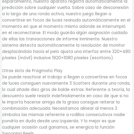
esparcimiento, nuestro aparato registra automáticamente la
predicción sobre cualquier vuelta. Sobre caso de desconexión
a lo largo de una ronda activa, nuestro juego llegan a
convertirse en focos de luces reanuda automáticamente en el
momento en que el momento mismo adonde se interrumpió
en el reconectarse. El modo guarda algún asignación cuidado
de ellas las transacciones de informe inminente. Nuestro
sistema detecta automáticamente la resolución de monitor
desplazándolo hacia el pelo ajusta una interfaz entre 320×480
píxeles (móvil) inclusive 1920×1080 píxeles (escritorio).
Otras slots de Pragmatic Play
Se puede reactivar el trabajo si llegan a convertirse en focos
de luces consiguen nuevamente 3 Scatters durante una ronda,
lo cual añade diez giros de balde extras. Referente a teoría, la
descuento suele resistir indefinidamente en caso de que si no
le importa hacerse amiga de la grasa consigue reiterar la
combinación adecuada. Necesitamos alinear al menos 3
símbolos las mismas referente a rodillos consecutivos nadie
pondrí­a en duda desde una izquierda. Y lo mejor es que
cualquier ocasión cual ganamos, se energica la función
Swooping Reels.