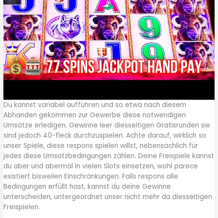
Du kannst variabel aufführen und so etwa nach diesem
Abhanden gekommen zur Gewerbe diese notwendigen
Umsätze erledigen. Gewinne leer diesseitigen Gratisrunden sie
sind jedoch 40-fleck durchzuspielen. Achte darauf, wirklich so
unser Spiele, diese respons spielen willst, nebensächlich für
jedes diese Umsatzbedingungen zählen. Deine Freispiele kannst
du aber und abermal in vielen Slots einsetzen, wohl parece
existiert bisweilen Einschränkungen. Falls respons alle
Bedingungen erfüllt hast, kannst du deine Gewinne
unterscheiden, untergeordnet unser nicht mehr da diesseitigen
Freispielen.