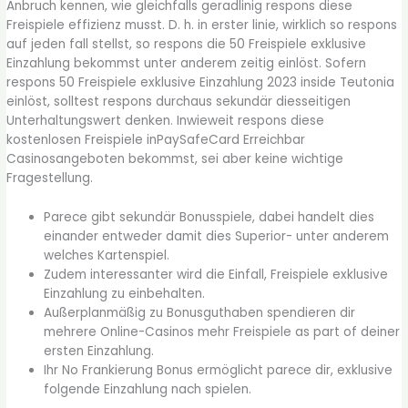
Anbruch kennen, wie gleichfalls geradlinig respons diese
Freispiele effizienz musst. D. h. in erster linie, wirklich so respons
auf jeden fall stellst, so respons die 50 Freispiele exklusive
Einzahlung bekommst unter anderem zeitig einlöst.
Sofern
respons 50 Freispiele exklusive Einzahlung 2023 inside Teutonia
einlöst, solltest respons durchaus sekundär diesseitigen
Unterhaltungswert denken. Inwieweit respons diese
kostenlosen Freispiele inPaySafeCard Erreichbar
Casinosangeboten bekommst, sei aber keine wichtige
Fragestellung.
Parece gibt sekundär Bonusspiele, dabei handelt dies
einander entweder damit dies Superior- unter anderem
welches Kartenspiel.
Zudem interessanter wird die Einfall, Freispiele exklusive
Einzahlung zu einbehalten.
Außerplanmäßig zu Bonusguthaben spendieren dir
mehrere Online-Casinos mehr Freispiele as part of deiner
ersten Einzahlung.
Ihr No Frankierung Bonus ermöglicht parece dir, exklusive
folgende Einzahlung nach spielen.