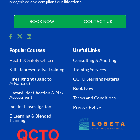
recognised and compliant qualifications.
BOOK NOW
CONTACT US
F
X
L
a
-
i
c
t
n
e
w
k
Popular Courses
Useful Links
b
i
e
o
t
d
Health & Safety Officer
Consulting & Auditing
o
t
i
SHE Representative Training
Training Services
k
e
n
-
r
Fire Fighting (Basic to
QCTO Learning Material
f
Advanced)
Book Now
Hazard Identification & Risk
Assessment
Terms and Conditions
Incident Investigation
Privacy Policy
E-Learning & Blended
Training