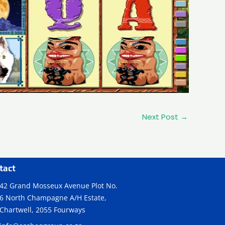
Next Post
→
tact
42 Grand Mosseux Avenue Plot No.
6 North Champagne A/H Estate,
Chartwell, 2055 Fourways