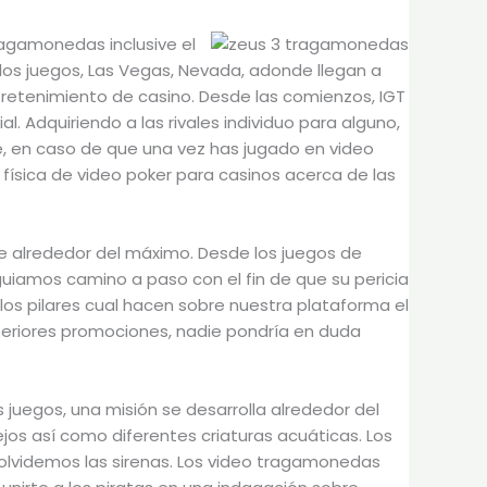
tragamonedas inclusive el
los juegos, Las Vegas, Nevada, adonde llegan a
ntretenimiento de casino. Desde las comienzos, IGT
. Adquiriendo a las rivales individuo para alguno,
e, en caso de que una vez has jugado en video
 física de video poker para casinos acerca de las
ne alrededor del máximo. Desde los juegos de
uiamos camino a paso con el fin de que su pericia
 los pilares cual hacen sobre nuestra plataforma el
eriores promociones, nadie pondrí­a en duda
juegos, una misión se desarrolla alrededor del
s así­ como diferentes criaturas acuáticas. Los
olvidemos las sirenas. Los video tragamonedas