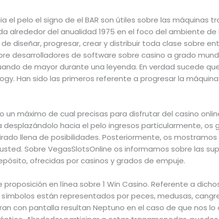
a el pelo el signo de el BAR son útiles sobre las máquinas 
da alrededor del anualidad 1975 en el foco del ambiente de 
de diseñar, progresar, crear y distribuir toda clase sobre e
re desarrolladores de software sobre casino a grado mundial
o cuando de mayor durante una leyenda. En verdad sucede qu
ogy. Han sido las primeros referente a progresar la máquina
 un máximo de cual precisas para disfrutar del casino onli
desplazándolo hacia el pelo ingresos particularmente, os g
nspirado llena de posibilidades. Posteriormente, os mostramos
usted. Sobre VegasSlotsOnline os informamos sobre las sup
epósito, ofrecidas por casinos y grados de empuje.
oposición en línea sobre 1 Win Casino. Referente a dichos 
símbolos están representados por peces, medusas, cangrejo
n con pantalla resultan Neptuno en el caso de que nos lo 