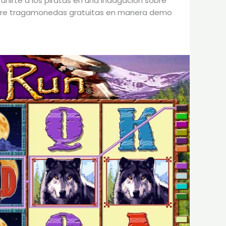
unirte a los piratas en una indagación sobre
 sobre tragamonedas gratuitas en manera demo