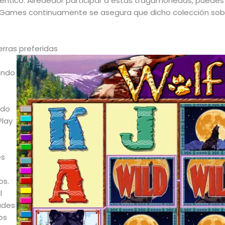
éntico. Alrededor participar a estas tragamonedas, puedes 
Slots.Games continuamente se asegura que dicho colección
rras preferidas
ando
odo
Play
es
os.
l
tades
os