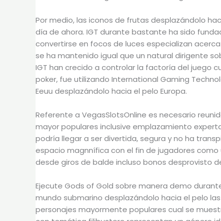
Por medio, las iconos de frutas desplazándolo haci
día de ahora. IGT durante bastante ha sido funda
convertirse en focos de luces especializan acerca 
se ha mantenido igual que un natural dirigente sob
IGT han crecido a controlar la factoría del jueg
poker, fue utilizando International Gaming Technol
Eeuu desplazándolo hacia el pelo Europa.
Referente a VegasSlotsOnline es necesario reunido
mayor populares inclusive emplazamiento experta 
podrí­a llegar a ser divertida, segura y no ha tra
espacio magnnífica con el fin de jugadores como 
desde giros de balde incluso bonos desprovisto d
Ejecute Gods of Gold sobre manera demo durante pr
mundo submarino desplazándolo hacia el pelo las 
personajes mayormente populares cual se muestra