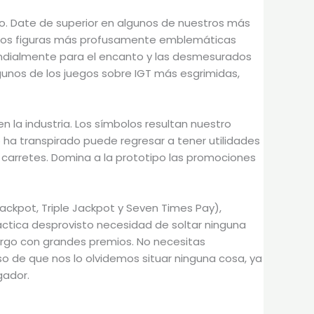
. Date de superior en algunos de nuestros más
e los figuras más profusamente emblemáticas
 mundialmente para el encanto y las desmesurados
unos de los juegos sobre IGT más esgrimidas,
la industria. Los símbolos resultan nuestro
o ha transpirado puede regresar a tener utilidades
 carretes. Domina a la prototipo las promociones
ackpot, Triple Jackpot y Seven Times Pay),
ractica desprovisto necesidad de soltar ninguna
 cargo con grandes premios. No necesitas
o de que nos lo olvidemos situar ninguna cosa, ya
gador.