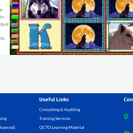
e.
la
s que
ía.
Useful Links
Con
Consulting & Auditing
ning
Training Services
Advanced)
QCTO Learning Material