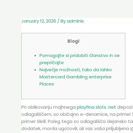
Skip
to
content
January 12, 2026
/ By
admlnlx
Blogi
Pomagajte si pridobiti članstvo in se
prepričajte
Največje možnosti, tako da lahko
Mastercard Gambling enterprise
Places
Pri oblikovanju majhnega
playfina slots .net
depozita
odlagališčem, so običajno e-denarnice, na primer S
primer Skrill. Poleg tega so odlagališča dejansko ta
dodatek, morda ugotovili, ali vas vaša priljubljena igra