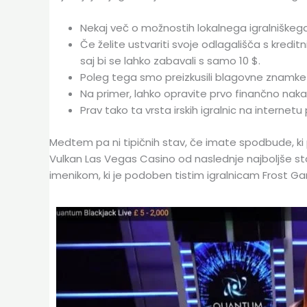
Nekaj ​​več o možnostih lokalnega igralniškega
Če želite ustvariti svoje odlagališča s kredi
saj bi se lahko zabavali s samo 10 $.
Poleg tega smo preizkusili blagovne znamke ig
Na primer, lahko opravite prvo finančno naka
Prav tako ta vrsta irskih igralnic na intern
Medtem pa ni tipičnih stav, če imate spodbude, ki p
Vulkan Las Vegas Casino od naslednje najboljše stav
imenikom, ki je podoben tistim igralnicam Frost Ga