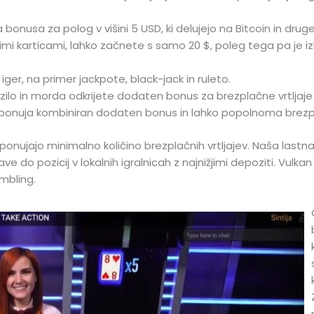
 bonusa za polog v višini 5 USD, ki delujejo na Bitcoin in druge
tnimi karticami, lahko začnete s samo 20 $, poleg tega pa je iz
er, na primer jackpote, black-jack in ruleto.
zilo in morda odkrijete dodaten bonus za brezplačne vrtljaje 
etu ponuja kombiniran dodaten bonus in lahko popolnoma brezpl
onujajo minimalno količino brezplačnih vrtljajev. Naša lastna
e do pozicij v lokalnih igralnicah z najnižjimi depoziti. Vul
mbling.