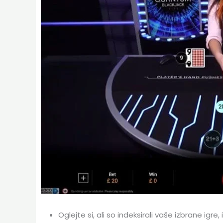
Oglejte si, ali so indeksirali vaše izbrane igre,