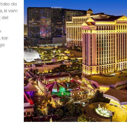
, tako da
e, ki vam
 del
o
 kar
ga