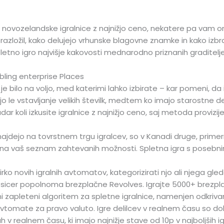
kalne novozelandske igralnice z najnižjo ceno, nekatere pa v
azložil, kako delujejo vrhunske blagovne znamke in kako izbr
letno igro najvišje kakovosti mednarodno priznanih graditelje
ling enterprise Places
cij je bilo na voljo, med katerimi lahko izbirate – kar pomeni, 
jo le vstavljanje velikih številk, medtem ko imajo starostne d
 koli izkusite igralnice z najnižjo ceno, saj metoda provizije,
 znajdejo na tovrstnem trgu igralcev, so v Kanadi druge, prim
i na vaš seznam zahtevanih možnosti. Spletna igra s posebnim
ko novih igralnih avtomatov, kategorizirati njo ali njega glede 
e, sicer popolnoma brezplačne Revolves. Igrajte 5000+ brezpla
ni zapleteni algoritem za spletne igralnice, namenjen odkrivanju
ne avtomate za pravo valuto. Igre delilcev v realnem času so d
grah v realnem času, ki imajo najnižje stave od 10p v najboljših i