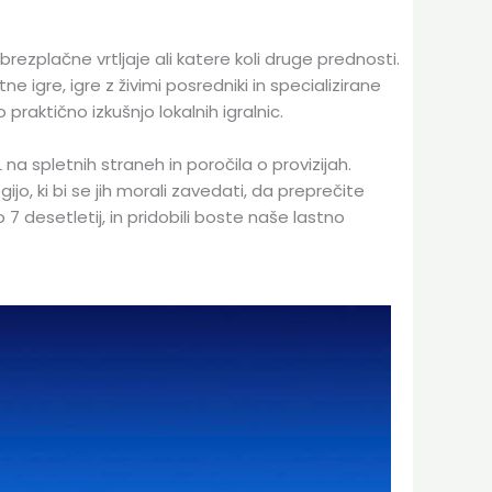
ezplačne vrtljaje ali katere koli druge prednosti.
e igre, igre z živimi posredniki in specializirane
praktično izkušnjo lokalnih igralnic.
 na spletnih straneh in poročila o provizijah.
jo, ki bi se jih morali zavedati, da preprečite
7 desetletij, in pridobili boste naše lastno