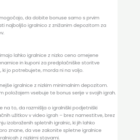
am omogočajo, da dobite bonuse samo s prvim
ati najboljšo igralnico z znižanim depozitom za
v.
da imajo lahko igralnice z nizko ceno omejene
enarnice in kuponi za predplačniške storitve
 ki jo potrebujete, morda ni na voljo.
ernejše igralnice z nizkim minimalnim depozitom.
 položajem vsebuje te bonus serije v svojih igrah.
na to, da razmišlja o igralniški podjetniški
čnih užitkov v video igrah – brez namestitve, brez
 izobraženih spletnih igralnic, ki jih lahko
obro znane, da vse zakonite spletne igralnice
gralnicah z nizkimi stavami.