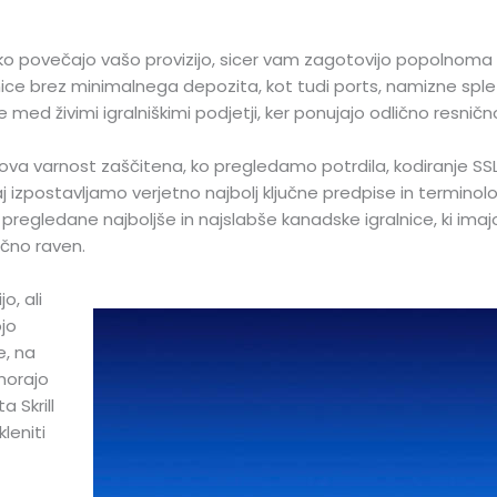
o povečajo vašo provizijo, sicer vam zagotovijo popolnoma br
alnice brez minimalnega depozita, kot tudi ports, namizne spletn
med živimi igralniškimi podjetji, ker ponujajo odlično resnično 
jihova varnost zaščitena, ko pregledamo potrdila, kodiranje SSL
 izpostavljamo verjetno najbolj ključne predpise in terminologi
regledane najboljše in najslabše kanadske igralnice, ki imajo 
ično raven.
o, ali
ojo
e, na
morajo
 Skrill
leniti