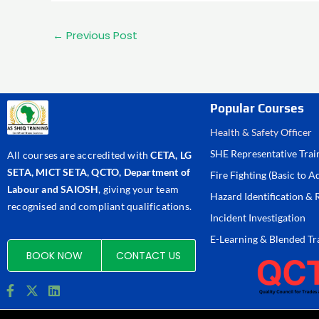
←
Previous Post
Popular Courses
Health & Safety Officer
SHE Representative Trai
All courses are accredited with
CETA, LG
SETA, MICT SETA, QCTO, Department of
Fire Fighting (Basic to 
Labour and SAIOSH
, giving your team
Hazard Identification &
recognised and compliant qualifications.
Incident Investigation
E-Learning & Blended Tr
BOOK NOW
CONTACT US
F
X
L
a
-
i
c
t
n