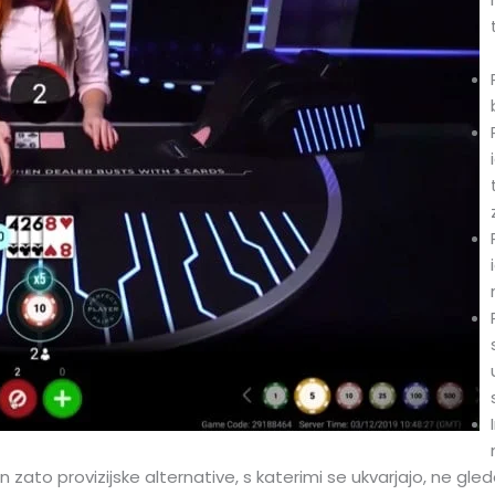
 in zato provizijske alternative, s katerimi se ukvarjajo, ne glede