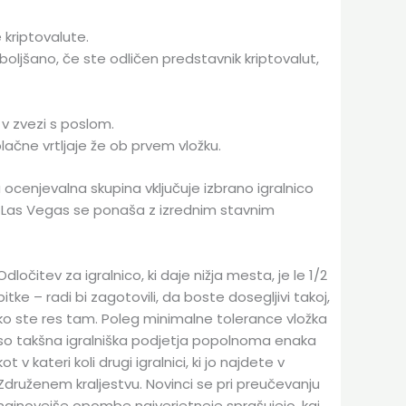
 kriptovalute.
boljšano, če ste odličen predstavnik kriptovalut,
v zvezi s poslom.
ačne vrtljaje že ob prvem vložku.
 ocenjevalna skupina vključuje izbrano igralnico
kan Las Vegas se ponaša z izrednim stavnim
Odločitev za igralnico, ki daje nižja mesta, je le 1/2
bitke – radi bi zagotovili, da boste dosegljivi takoj,
ko ste res tam. Poleg minimalne tolerance vložka
so takšna igralniška podjetja popolnoma enaka
kot v kateri koli drugi igralnici, ki jo najdete v
Združenem kraljestvu. Novinci se pri preučevanju
najnovejše opombe najverjetneje sprašujejo, kaj