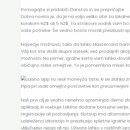
Pomagajte si pridobiti članstvo in se prepričajte
Dobra novica je, da je na voljo veliko izbir za lo
korakom NZ$ ali 5 NZ$. Ta strokovni vodnik vam bo r
vaše potrebe. Še vedno boste morali preizkusiti sp
Največje možnosti, tako da lahko Mastercard Gamb
Višji kot ste vložili skupni znesek, več prodajnih ak
možnosti. Na primer, igralne karte vam lahko dovoli
običajno nizke omejitve. To je pomembna misel, kadar
Za tiste, ki se zlahka
Pipa pri vsaki omejitvi postavitve kot preusmerjen
Naš prvi cilj je vedno nenehno spreminjati demo zbir
aplikaciji, ki vsebuje takšne dodane bonusne serij
registracije ali postavljanja. SlotsUp ima alternativ
udeleženci izkoristijo in preizkusijo spletne igral
vključujejo njega ali njo. Uživate lahko v različnih i