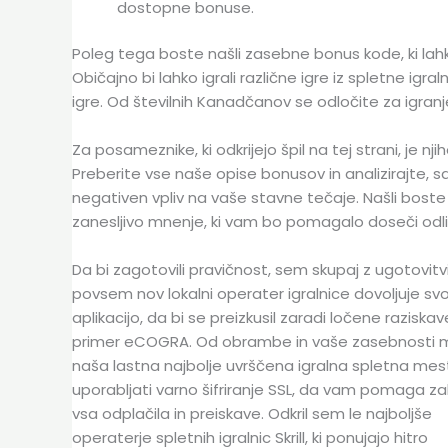
dostopne bonuse.
Poleg tega boste našli zasebne bonus kode, ki lahk
Običajno bi lahko igrali različne igre iz spletne igr
igre. Od številnih Kanadčanov se odločite za igranje 
Za posameznike, ki odkrijejo špil na tej strani, je n
Preberite vse naše opise bonusov in analizirajte, saj
negativen vpliv na vaše stavne tečaje. Našli boste p
zanesljivo mnenje, ki vam bo pomagalo doseči odl
Da bi zagotovili pravičnost, sem skupaj z ugotovitvij
povsem nov lokalni operater igralnice dovoljuje sv
aplikacijo, da bi se preizkusil zaradi ločene raziskav
primer eCOGRA. Od obrambe in vaše zasebnosti 
naša lastna najbolje uvrščena igralna spletna mesta
uporabljati varno šifriranje SSL, da vam pomaga zak
vsa odplačila in preiskave. Odkril sem le najboljše
operaterje spletnih igralnic Skrill, ki ponujajo hitro