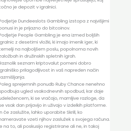
točno je depozit v igralnici.
Podjetje Dundeeslots Gambling izstopa z najvišjimi
bonusi in je prijazno do bitcoinov.
Podjetje People Gambling je ena izmed boljših
igralnic z desetimi vložki, ki imajo imenik iger, ki
temelji na najboljšem poslu, popolnoma novih
založbah in družinskih spletnih igrah.
Raznolik seznam kriptovalut pomeni dobro
igralniško prilagodljivost in vaš napreden način
razmišljanja.
Poleg sprejemnih ponudb Ruby Chance nenehno
spodbuja ugled vsakodnevnih spodbud, kar daje
udeležencem, ki se vračajo, mamljive razloge, da
se vsak dan prijavijo in uživajo v izdelkih platforme.
In če zaslužite, lahko uporabite Skrill, ko
nameravate vzeti njihov zaslužek s svojega računa.
 na to, ali poskusijo registrirane ali ne, in takoj