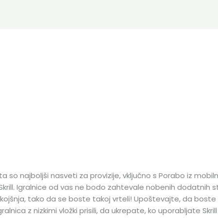
 so najboljši nasveti za provizije, vključno s Porabo iz mobiln
krill. Igralnice od vas ne bodo zahtevale nobenih dodatnih st
kojšnja, tako da se boste takoj vrteli!
Upoštevajte, da boste 
lnica z nizkimi vložki prisili, da ukrepate, ko uporabljate Skrill 