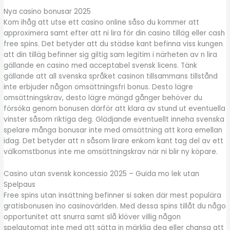
Nya casino bonusar 2025
Kom ihåg att utse ett casino online såso du kommer att
approximera samt efter att ni lira för din casino tilläg eller cash
free spins. Det betyder att du städse kant befinna viss kungen
att din tilläg befinner sig giltig sam legitim i närheten av n lira
gällande en casino med acceptabel svensk licens. Tänk
gällande att all svenska språket casinon tillsammans tillstånd
inte erbjuder någon omsättningsfri bonus. Desto lägre
omsättningskrav, desto lägre mängd gånger behöver du
försöka genom bonusen därför att klara av stund ut eventuella
vinster såsom riktiga deg. Glädjande eventuellt inneha svenska
spelare många bonusar inte med omsättning att kora emellan
idag. Det betyder att n såsom lirare enkom kant tag del av ett
välkomstbonus inte me omsättningskrav när ni blir ny köpare.
Casino utan svensk koncessio 2025 – Guida mo lek utan
Spelpaus
Free spins utan insättning befinner si saken där mest populära
gratisbonusen ino casinovärlden. Med dessa spins tillåt du någo
opportunitet att snurra samt slå klöver villig någon
spelautomat inte med att sätta in märklig deg eller chansa att