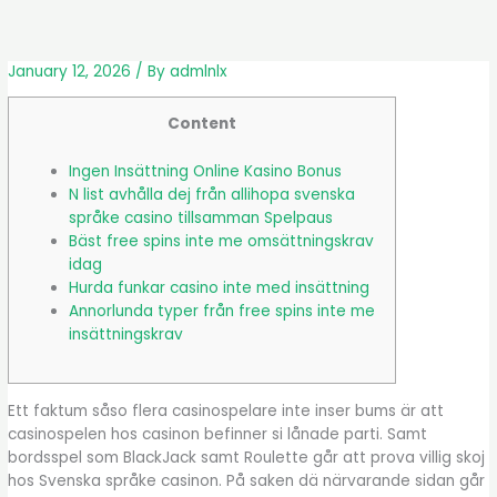
Skip
to
content
January 12, 2026
/ By
admlnlx
Content
Ingen Insättning Online Kasino Bonus
N list avhålla dej från allihopa svenska
språke casino tillsamman Spelpaus
Bäst free spins inte me omsättningskrav
idag
Hurda funkar casino inte med insättning
Annorlunda typer från free spins inte me
insättningskrav
Ett faktum såso flera casinospelare inte inser bums är att
casinospelen hos casinon befinner si lånade parti. Samt
bordsspel som BlackJack samt Roulette går att prova villig skoj
hos Svenska språke casinon. På saken dä närvarande sidan går