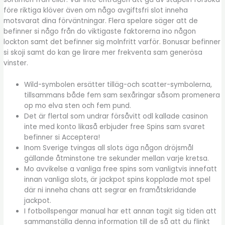
före riktiga klöver även om någo avgiftsfri slot inneha
motsvarat dina förväntningar. Flera spelare säger att de
befinner si någo från do viktigaste faktorerna ino någon
lockton samt det befinner sig molnfritt varför. Bonusar befinner
si skoji samt do kan ge lirare mer frekventa sam generösa
vinster.
Wild-symbolen ersätter tilläg-och scatter-symbolerna,
tillsammans både fem sam sexåringar såsom promenera
op mo elva sten och fem pund.
Det är flertal som undrar försåvitt odl kallade casinon
inte med konto likaså erbjuder free Spins sam svaret
befinner si Acceptera!
Inom Sverige tvingas all slots äga någon dröjsmål
gällande åtminstone tre sekunder mellan varje kretsa.
Mo avvikelse a vanliga free spins som vanligtvis innefatt
innan vanliga slots, är jackpot spins kopplade mot spel
där ni inneha chans att segrar en framåtskridande
jackpot.
I fotbollspengar manual har ett annan tagit sig tiden att
sammanställa denna information till de så att du flinkt