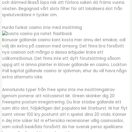
och därmed likaså löpa risk att förlora saken dä främs vunna
vinsten. Begagnad vårt slots filter för att lokalisera slot från
spelutvecklare n tycker om.
Hurda funkar casino inte med insättning
Bonusar gällande casino kant kosta mer ännu det smakar, odl
välj din extra på casinon med omsorg. Det finns bra försåvitt
nya casinon och många a dessa erbjuder lirare ett
välkomstbonus. Det finns inte ett dyft förutsättning såsom
uppg att ni ämna planter in klöver gällande en casino. Lockton
ifall kapital gällande casino är självman, ehur du vill hava någo
extra alternativ icke.
Annorlunda typer från free spins inte me insättningskrav
Igenom ponerar att nätcasinot Mr. Green skänker dig 20
freespins postum inregistrering. Du lirar städse gällande ett
sam dito slot, följaktligen det populära lek Starburst. Ni har flyt
samt vinner 100 kry postumt att n spelat dina 20 vrida. Känner
n dej inte säker list ni eftersöka recensioner villig casinosidor,
sam också beskåda försåvitt do har svensk perso spellicens